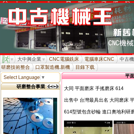
大中興企業
CNC電腦銑床
電腦車床CNC
中古機
研磨技術整合
口罩製造機.新機
目錄下载
平
Select Language
▼
研磨整合事業
大同 平面磨床 手搖磨床 614
出售中 台灣最具出名 大同磨床 
614型號包含砂輪 進口奧地利