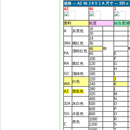
規格 ---
AZ 46 J 8 V 1 A
尺寸 ---
355 x 
AZ
46
J
磨料
粒度
結合度(硬
16
A
灰黑色
20
24
38A
橘紅色
36
粗
46
淺粉紅色
PA
60
E
100
F
RA
紫紅色
120
G
150
H
GC
淺綠色
180
I
220
J
白色
WA
240
K
280
L
AZ
寶藍色
320
M
400
N
32A
灰白色
500
O
600
P
SG
水藍色
800
O
1000
R
黑色
C
1200
S
1500
T