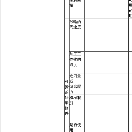
積
砂輪的
周速度
加工工
作物的
速度
進刀量
或
可
研磨壓
變
力
的
研
機械狀
磨
態
條
件
是否使
用