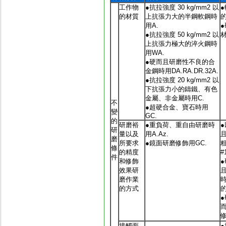
工作物
●抗拉強度 30 kg/mm2 以
的材質
上抗張力大的半鋼軟鋼時
用A.
●抗拉強度 50 kg/mm2 以
上抗張力極大的淬火鋼時
用WA.
●硬而且研磨性不良的合
金鋼時用DA.RA.DR.32A.
●抗拉強度 20 kg/mm2 以
下抗張力小的鑄鐵、有色
金屬、非金屬時用C.
不
●超硬合金、寶石時用
變
GC.
的
研磨裕
●重負荷、重自由研磨時
研
量以及
用A.Az.
磨
所要求
●鏡面研磨修飾用GC.
條
的精度
#
件
和修飾
效果研
磨作業
時
的方式
接觸面