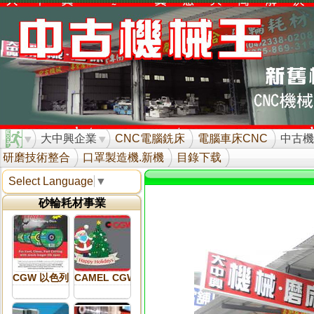
大中興企業
CNC電腦銑床
電腦車床CNC
中古機
研磨技術整合
口罩製造機.新機
目錄下载
Select Language
▼
砂輪耗材事業
CGW 以色列砂輪 新品介紹
CAMEL CGW 以色列砂輪 介紹