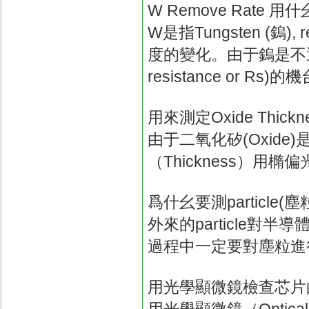
W Remove Rate
用什
W
是指
Tungsten (
鎢
), 
度的變化。由于鎢是不
resistance or Rs)
的機
用來測定
Oxide Thickn
由于二氧化矽
(Oxide)
（
Thickness
）用橢偏
爲什幺要測
particle(
塵
外來的
particle
對半導
過程中一定要對塵粒進
用光學顯微鏡檢查芯片