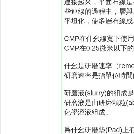
連接起來，平面布線是
些連線的過程中，層與
平坦化，使多層布線成
CMP
在什幺線寬下使
CMP
在
0.25
微米以下的
什幺是研磨速率（
remo
研磨速率是指單位時間
研磨液
(slurry)
的組成
研磨液是由研磨顆粒
(a
化學溶液組成。
爲什幺研磨墊
(Pad)
上