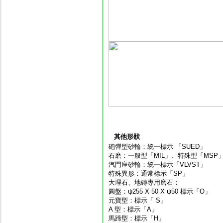
其他形狀
砲彈型砂輪：統一標示 「SUED」
石磨：一般型「MIL」、特殊型「MSP
汽門座砂輪：統一標示「VLVST」
特殊異形：通常標示「SP」
大理石、地磚專用磨石：
圓盤：ψ255 X 50 X ψ50 標示「O」
元寶型：標示「 S」
A 型：標示「A」
馬蹄型：標示「H」