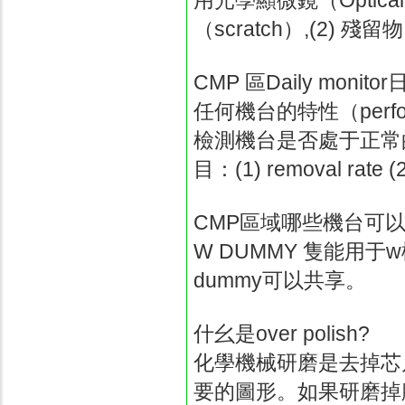
用光學顯微鏡（
Optica
（
scratch
）
,(2)
殘留物
CMP
區
Daily monitor
任何機台的特性（
perf
檢測機台是否處于正常
目：
(1) removal rate (2
CMP
區域哪些機台可
W DUMMY
隻能用于
w
dummy
可以共享。
什幺是
over polish?
化學機械研磨是去掉芯
要的圖形。如果研磨掉