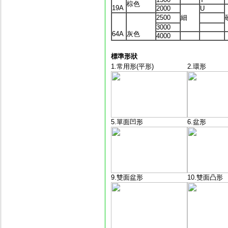
棕色
19A
2000
U
2500
細
3000
64A
灰色
4000
標準形狀
1.常用形(平形)
2.環形
5.單面凹形
6.盆形
9.雙面盆形
10.雙面凸形