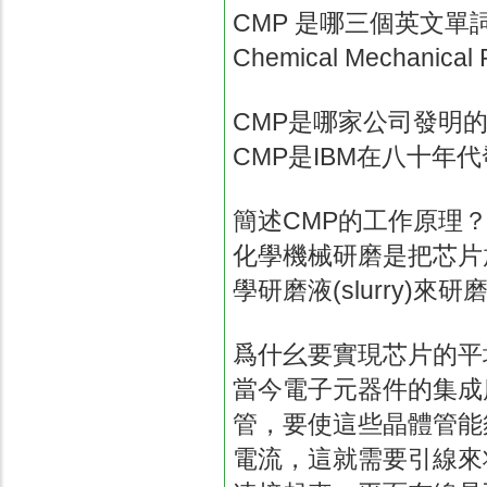
CMP
是哪三個英文單
Chemical Mechanical P
CMP
是哪家公司發明
CMP
是
IBM
在八十年代
簡述
CMP
的工作原理
化學機械研磨是把芯片
學研磨液
(slurry)
來研
爲什幺要實現芯片的平
當今電子元器件的集成
管，要使這些晶體管能
電流，這就需要引線來