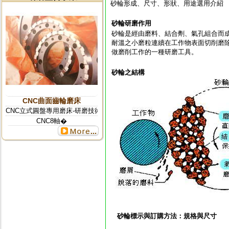
砂輪形成、尺寸、形狀、用途選用介紹
更多...
砂輪研磨作用
砂輪是經由磨料、結合劑、氣孔組合而
耐溫之小磨粒連續在工作物表面切削磨
做磨削工作的一種研磨工具。
砂輪之結構
CNC曲面齒輪磨床
CNC立式圓盤專用磨床-研磨技術整合
CNC8軸�
更多...
砂輪標示與訂購方法：規格與尺寸