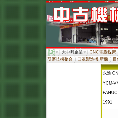
大中興企業
CNC電腦銑床
研磨技術整合
口罩製造機.新機
目
永進 C
YCM-V
FANUC
1991