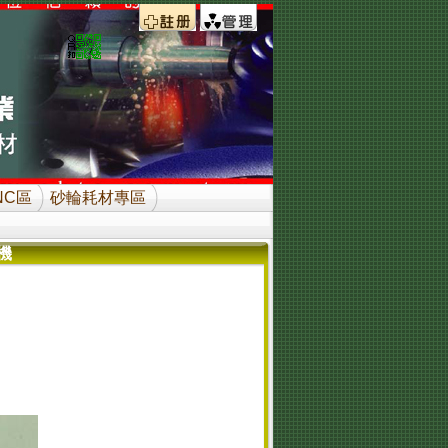
NC區
砂輪耗材專區
機