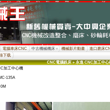
電腦車床CNC
中古機械機床
機械影片動畫
進口磨床C
錄下载
CNC電腦銑床
» 永進 CNC加工中心
NC加工中心機
MC-135A
 0M